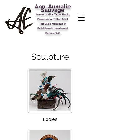
Ann-Aumalie
Sauvage
Owner of Mimi Tatou Studio,
Professional
Tattoo Artist
Tatouage Artistique et
Esthétique Professionnel
Depuis 2003
Sculpture
Ladies